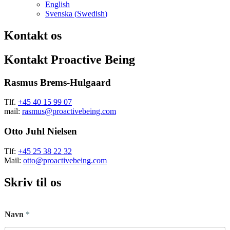
English
Svenska
(
Swedish
)
Kontakt os
Kontakt Proactive Being
Rasmus Brems-Hulgaard
Tlf.
+45 40 15 99 07
mail:
rasmus@proactivebeing.com
Otto Juhl Nielsen
Tlf:
+45 25 38 22 32
Mail:
otto@proactivebeing.com
Skriv til os
Navn
*